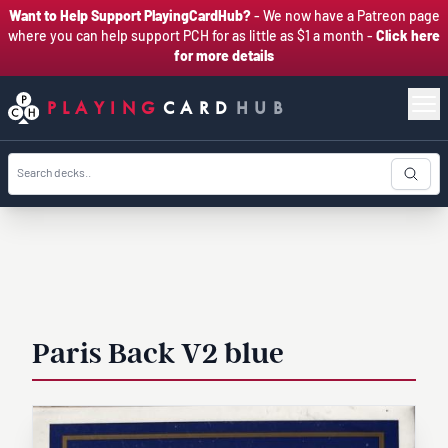
Want to Help Support PlayingCardHub?
- We now have a Patreon page
where you can help support PCH for as little as $1 a month -
Click here
for more details
PLAYING
CARD
HUB
Paris Back V2 blue