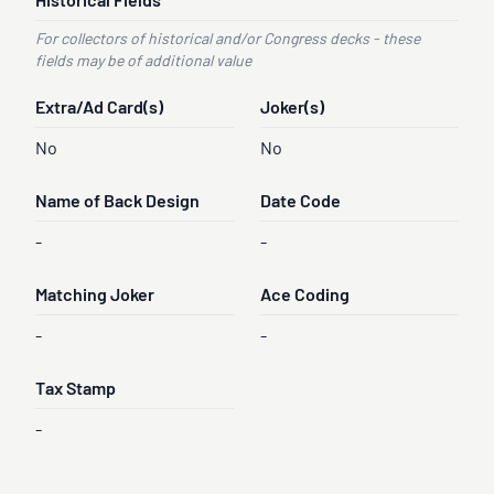
Historical Fields
For collectors of historical and/or Congress decks - these
fields may be of additional value
Extra/Ad Card(s)
Joker(s)
No
No
Name of Back Design
Date Code
-
-
Matching Joker
Ace Coding
-
-
Tax Stamp
-